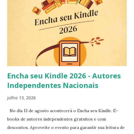
Viagem Sem Volta Tati Eleoterio Kindle Uma história curta,
com ação e suspense. Estilo sessão da tarde. Usar veículo
de aplicativo está cada vez mais comum. Quem imaginaria,
que ao embarcar em um desses veículos, iria fazer uma
viagem cujo destino não é aquele que tinha em mente?
Quem poderia imaginar que, ao se tornar motorista de
aplicativo, estaria condenando a própria família e seu
futuro? Sobre a autora: Sargento da polícia militar d...
Encha seu Kindle 2026 - Autores
Independentes Nacionais
julho 13, 2026
No dia 13 de agosto acontecerá o Encha seu Kindle. E-
books de autores independentes gratuitos e com
descontos. Aproveite o evento para garantir sua leitura de