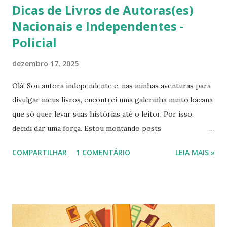
Dicas de Livros de Autoras(es)
Nacionais e Independentes -
Policial
dezembro 17, 2025
Olá! Sou autora independente e, nas minhas aventuras para
divulgar meus livros, encontrei uma galerinha muito bacana
que só quer levar suas histórias até o leitor. Por isso,
decidi dar uma força. Estou montando posts
periodicamente com dicas de leitura para que vocês deem
COMPARTILHAR
1 COMENTÁRIO
LEIA MAIS »
uma chance aos Autores Independentes Nacionais. Vocês
podem se surpreender! Depois de alguns dias colhendo
informações via Google Forms, consegui juntar essas
pérolas para vocês. Veja as outras dicas no blog . Então,
vamos às dicas do gênero POLICIAL recebidas: Uber: