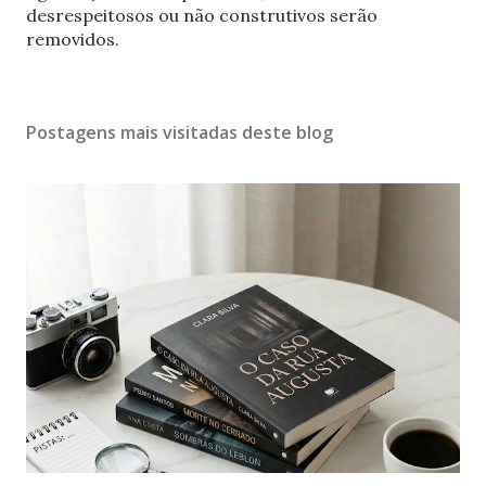
r
desrespeitosos ou não construtivos serão
u
removidos.
m
c
o
Postagens mais visitadas deste blog
m
e
n
t
á
r
i
o