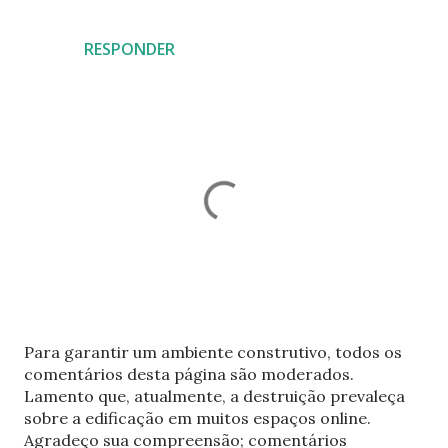
RESPONDER
P
Para garantir um ambiente construtivo, todos os
o
comentários desta página são moderados.
s
Lamento que, atualmente, a destruição prevaleça
t
sobre a edificação em muitos espaços online.
a
Agradeço sua compreensão; comentários